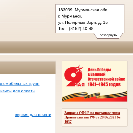
183039, Мурманская обл.,
г. Мурманск,
ул. Полярные Зори, д. 15
Тел.: (8152) 40-48-
47 (приемная суда)
развернуть
oblsud.mrm@sudrf.ru
ломобильных групп
визиты для оплаты
Запросы ОПФР по постановлению
версия для печати
Правительства РФ от 28.06.2021 №
1037